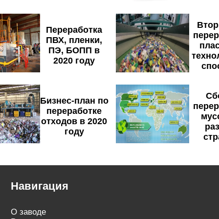
Втор
Переработка
перер
ПВХ, пленки,
плас
ПЭ, БОПП в
техно
2020 году
спо
Сб
Бизнес-план по
перер
переработке
мус
отходов в 2020
ра
году
стр
Навигация
О заводе