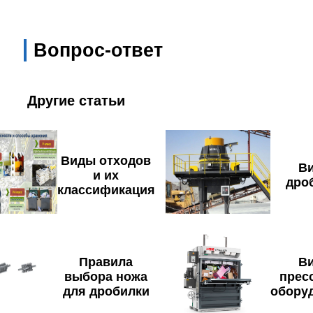
Вопрос-ответ
Другие статьи
Виды отходов
В
и их
дро
классификация
Правила
В
выбора ножа
прес
для дробилки
обору