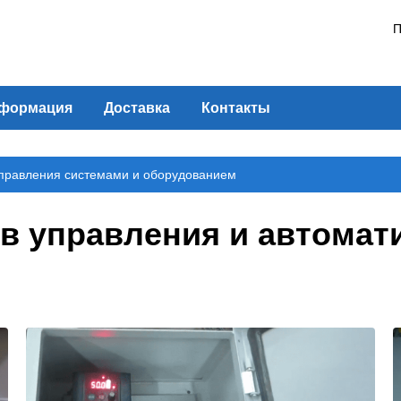
П
формация
Доставка
Контакты
равления системами и оборудованием
 управления и автомати