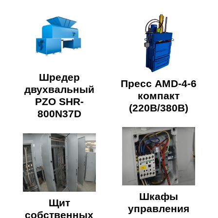
Шредер
Пресс AMD-4-6
двухвальный
компакт
PZO SHR-
(220В/380В)
800N37D
Шкафы
Щит
управления
собственных