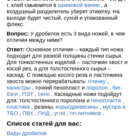
г, клей смывается в
шнековой ванне
, а
воздушный разделитель уберет этикетку. На
выходе будет чистый, сухой и упакованный
флекс.
Вопрос:
У дробилок есть 3 вида ножей, в чем
отличия между ними?
Ответ:
Основное отличие – каждый тип ножа
подходит для разной толщины стенки сырья.
Для тонкостенных изделий – ласточкин хвост и
косой рез, а для толстостенного сырья –
каскад. С помощью косого реза и ласточкина
хвоста можно перерабатывать:
пленку
,
канистры
, тонкий пенопласт и
поролон
,
биг-
бэги
,
ПЭТ
,
сено
. Каскадные ножи подойдут
для: толстостенного поролона и
пенопласта
,
пластика
, резины,
коры/древесины
,
мусора и
ТБО
,
ПВХ
,
ПНД
,
угля
,
пп-литников
.
Список статей для вас:
Виды дробилок