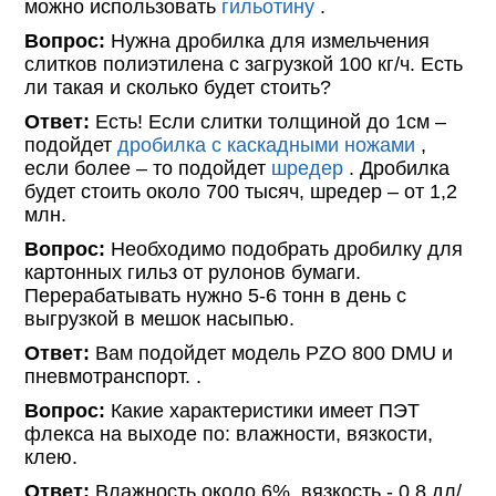
можно использовать
гильотину
.
Вопрос:
Нужна дробилка для измельчения
слитков полиэтилена с загрузкой 100 кг/ч. Есть
ли такая и сколько будет стоить?
Ответ:
Есть! Если слитки толщиной до 1см –
подойдет
дробилка с каскадными ножами
,
если более – то подойдет
шредер
. Дробилка
будет стоить около 700 тысяч, шредер – от 1,2
млн.
Вопрос:
Необходимо подобрать дробилку для
картонных гильз от рулонов бумаги.
Перерабатывать нужно 5-6 тонн в день с
выгрузкой в мешок насыпью.
Ответ:
Вам подойдет модель PZO 800 DMU и
пневмотранспорт. .
Вопрос:
Какие характеристики имеет ПЭТ
флекса на выходе по: влажности, вязкости,
клею.
Ответ:
Влажность около 6%, вязкость - 0,8 дл/