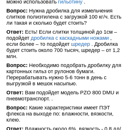
можно использовать
гильотину
.
Вопрос:
Нужна дробилка для измельчения
слитков полиэтилена с загрузкой 100 кг/ч. Есть
ли такая и сколько будет стоить?
Ответ:
Есть! Если слитки толщиной до 1см –
подойдет
дробилка с каскадными ножами
,
если более – то подойдет
шредер
. Дробилка
будет стоить около 700 тысяч, шредер – от 1,2
млн.
Вопрос:
Необходимо подобрать дробилку для
картонных гильз от рулонов бумаги.
Перерабатывать нужно 5-6 тонн в день с
выгрузкой в мешок насыпью.
Ответ:
Вам подойдет модель PZO 800 DMU и
пневмотранспорт. .
Вопрос:
Какие характеристики имеет ПЭТ
флекса на выходе по: влажности, вязкости,
клею.
Ответ:
Влажность около 6%, вязкость - 0,8 дл/