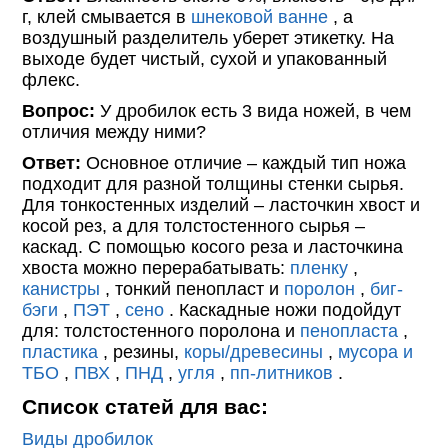
г, клей смывается в
шнековой ванне
, а
воздушный разделитель уберет этикетку. На
выходе будет чистый, сухой и упакованный
флекс.
Вопрос:
У дробилок есть 3 вида ножей, в чем
отличия между ними?
Ответ:
Основное отличие – каждый тип ножа
подходит для разной толщины стенки сырья.
Для тонкостенных изделий – ласточкин хвост и
косой рез, а для толстостенного сырья –
каскад. С помощью косого реза и ласточкина
хвоста можно перерабатывать:
пленку
,
канистры
, тонкий пенопласт и
поролон
,
биг-
бэги
,
ПЭТ
,
сено
. Каскадные ножи подойдут
для: толстостенного поролона и
пенопласта
,
пластика
, резины,
коры/древесины
,
мусора и
ТБО
,
ПВХ
,
ПНД
,
угля
,
пп-литников
.
Список статей для вас:
Виды дробилок