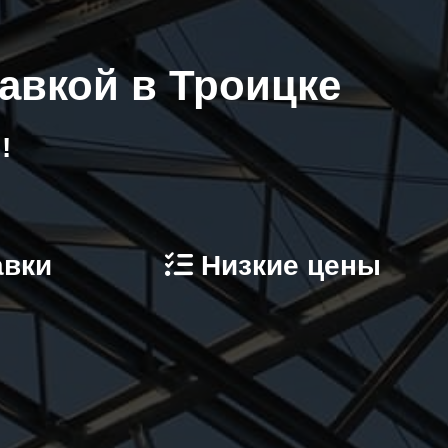
авкой в Троицке
!
авки
Низкие цены