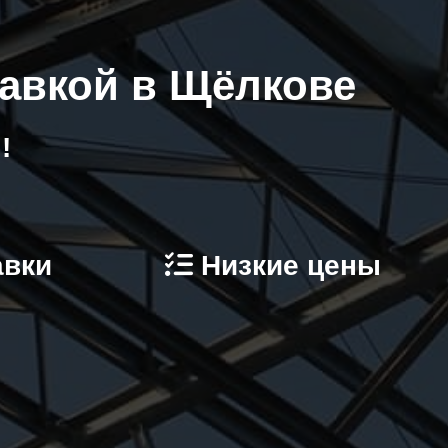
тавкой в Щёлкове
!
авки
Низкие цены