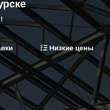
урске
!
авки
Низкие цены