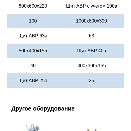
800х600х220
Щит АВР c учетом 100а
100
1000х800х300
Щит АВР 63а
63
500х400х155
Щит АВР 40а
40
400х300х155
Щит АВР 25а
25
Другое оборудование