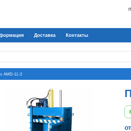
П
формация
Доставка
Контакты
с AMD-11-2
П
от