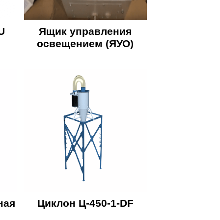
U
Ящик управления
освещением (ЯУО)
ная
Циклон Ц-450-1-DF