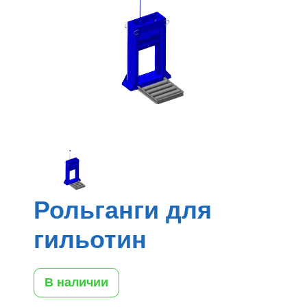
Рольганги для
гильотин
В наличии