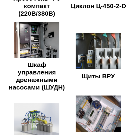
компакт
Циклон Ц-450-2-D
(220В/380В)
Шкаф
управления
Щиты ВРУ
дренажными
насосами (ШУДН)