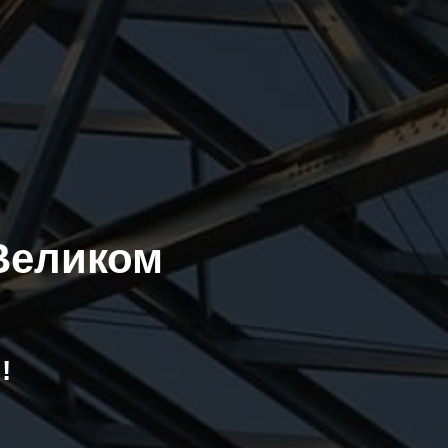
 Великом
!