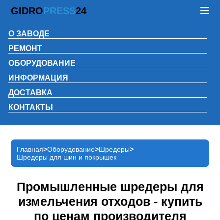
GIDRO
PRESS
24
О ЗАВОДЕ
РЕМОНТ
ОБОРУДОВАНИЕ
ИНФОРМАЦИЯ
ДОСТАВКА
КОНТАКТЫ
Главная
Оборудование
Шредеры
Шредеры для шин и покрышек
Промышленные шредеры для
измельчения отходов - купить
по ценам производителя