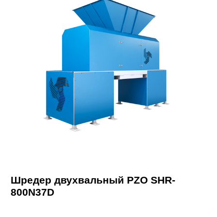
Шредер двухвальный PZO SHR-
800N37D