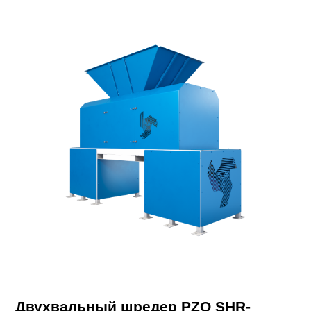
Двухвальный шредер PZO SHR-