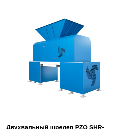
Двухвальный шредер PZO SHR-