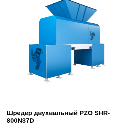
Шредер двухвальный PZO SHR-
800N37D