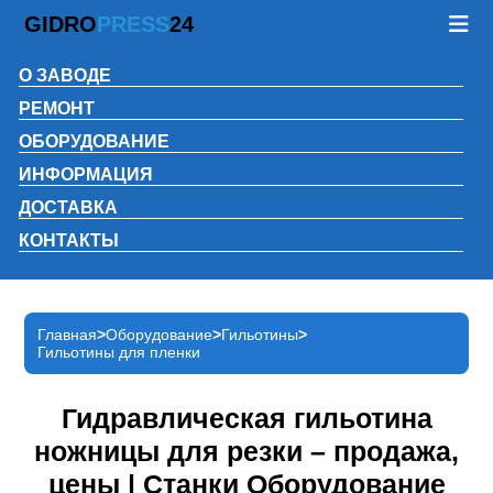
GIDRO
PRESS
24
О ЗАВОДЕ
РЕМОНТ
ОБОРУДОВАНИЕ
ИНФОРМАЦИЯ
ДОСТАВКА
КОНТАКТЫ
Главная
Оборудование
Гильотины
Гильотины для пленки
Гидравлическая гильотина
ножницы для резки – продажа,
цены | Станки Оборудование