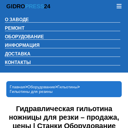
GIDRO
PRESS
24
О ЗАВОДЕ
РЕМОНТ
ОБОРУДОВАНИЕ
ИНФОРМАЦИЯ
ДОСТАВКА
КОНТАКТЫ
Главная
Оборудование
Гильотины
Гильотины для резины
Гидравлическая гильотина
ножницы для резки – продажа,
цены | Станки Оборудование