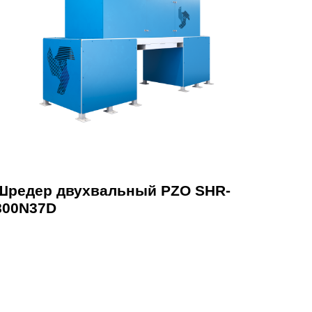
Шредер двухвальный PZO SHR-
800N37D