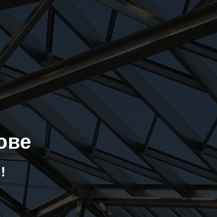
ове
!