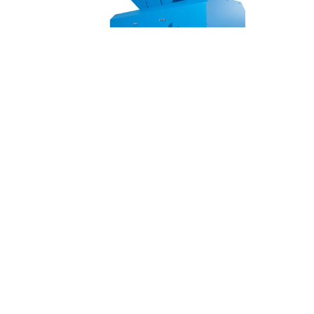
Двухвальный шредер PZO SHR-
600h15D2M
Шредеры для ДСП и МДФ |
Шредеры для пе
Шредеры для пленки |
Шредеры для ПЭТ бу
поддонов и паллет |
Шредеры для стекла |
Ш
для резины |
Шредеры для ящиков и канистр
стружки |
Шредеры для ветоши, ткани и оде