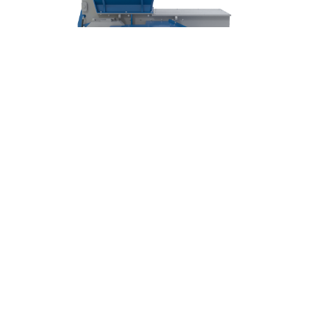
Шредер одновальный PZO SHR 600
e22
нопласта |
Шредеры для шин и покрышек |
Шредеры 
тылок и тары |
Шредеры для бумаги и картона |
Шре
редеры для кабеля и проводов |
Шредеры для плас
 |
Шредеры для макулатуры |
Шредеры для мусора и
жды |
Шредеры двухвальные |
Одновальные шредер