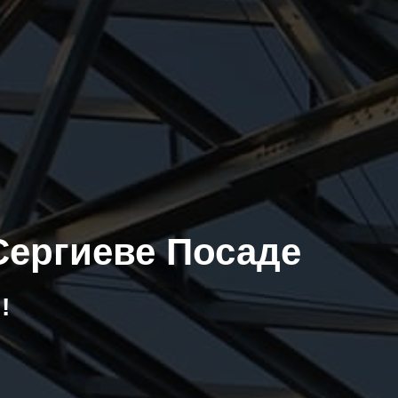
Сергиеве Посаде
!