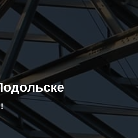
 Подольске
!