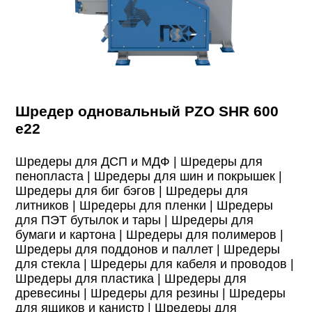
Шредер одновальный PZO SHR 600
e22
Шредеры для ДСП и МДФ |
Шредеры для
пенопласта |
Шредеры для шин и покрышек |
Шредеры для биг бэгов |
Шредеры для
литников |
Шредеры для пленки |
Шредеры
для ПЭТ бутылок и тары |
Шредеры для
бумаги и картона |
Шредеры для полимеров |
Шредеры для поддонов и паллет |
Шредеры
для стекла |
Шредеры для кабеля и проводов |
Шредеры для пластика |
Шредеры для
древесины |
Шредеры для резины |
Шредеры
для ящиков и канистр |
Шредеры для