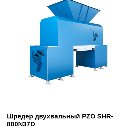
Шредер двухвальный PZO SHR-
800N37D