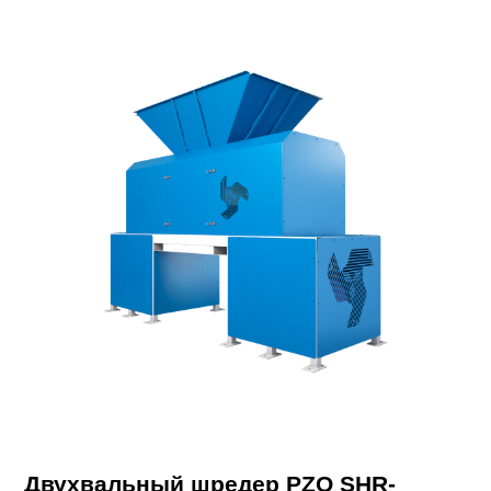
Двухвальный шредер PZO SHR-