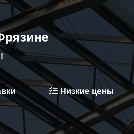
 Фрязине
!
авки
Низкие цены