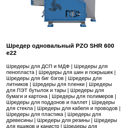
Шредер одновальный PZO SHR 600
e22
Шредеры для ДСП и МДФ |
Шредеры для
пенопласта |
Шредеры для шин и покрышек |
Шредеры для биг бэгов |
Шредеры для
литников |
Шредеры для пленки |
Шредеры
для ПЭТ бутылок и тары |
Шредеры для
бумаги и картона |
Шредеры для полимеров |
Шредеры для поддонов и паллет |
Шредеры
для стекла |
Шредеры для кабеля и проводов |
Шредеры для пластика |
Шредеры для
древесины |
Шредеры для резины |
Шредеры
для ящиков и канистр |
Шредеры для