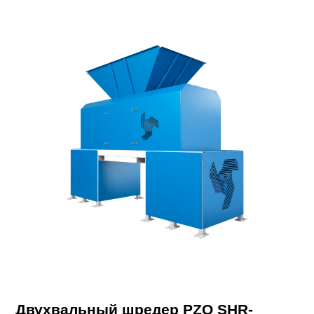
Двухвальный шредер PZO SHR-