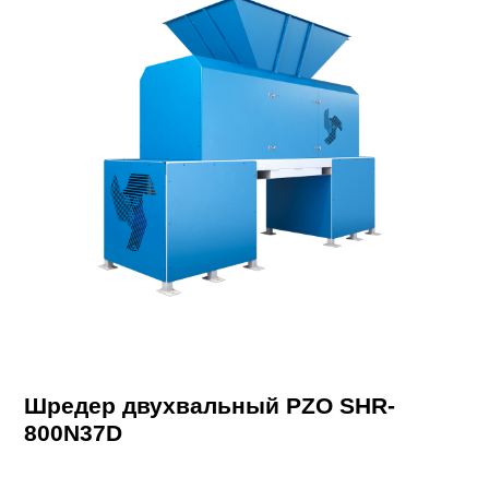
Шредер двухвальный PZO SHR-
800N37D