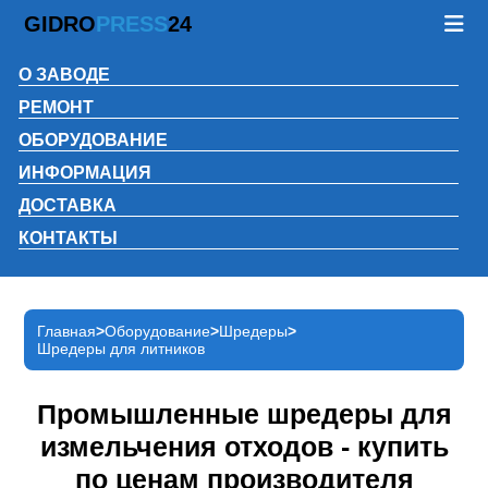
GIDRO
PRESS
24
О ЗАВОДЕ
РЕМОНТ
ОБОРУДОВАНИЕ
ИНФОРМАЦИЯ
ДОСТАВКА
КОНТАКТЫ
Главная
Оборудование
Шредеры
Шредеры для литников
Промышленные шредеры для
измельчения отходов - купить
по ценам производителя