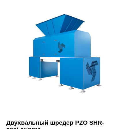
Двухвальный шредер PZO SHR-