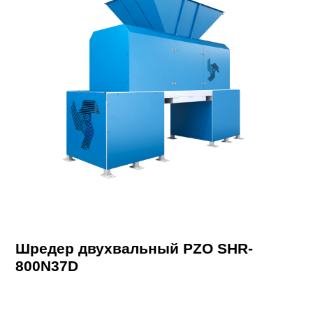
Шредер двухвальный PZO SHR-
800N37D