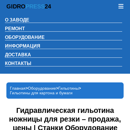
GIDRO
PRESS
24
О ЗАВОДЕ
РЕМОНТ
ОБОРУДОВАНИЕ
ИНФОРМАЦИЯ
ДОСТАВКА
КОНТАКТЫ
Главная
Оборудование
Гильотины
Гильотины для картона и бумаги
Гидравлическая гильотина
ножницы для резки – продажа,
цены | Станки Оборудование