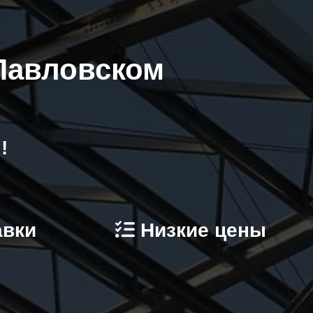
 Павловском
!
авки
Низкие цены