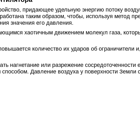
ройство, придающее удельную энергию потоку воздуш
аботана таким образом, чтобы, используя метод пр
ния значения его давления.
ющимся хаотичным движением молекул газа, которы
овышается количество их ударов об ограничители и,
ать нагнетание или разрежение сосредоточенности 
 способом. Давление воздуха у поверхности Земли с
толба.
рудование, обрабатывающее различные потоки газов
ещения.
борудования позволяет нагнетать или разрежать возд
нтиляторы еще называют механизмами преобразован
торная установка?