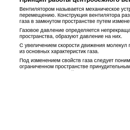
Вентилятором называется механическое уст
перемещению. Конструкция вентилятора разр
газа в замкнутом пространстве путем измене
Газовое давление определяется непрекраща
пространства, образуют давление на них.
С увеличением скорости движения молекул п
из основных характеристик газа.
Под изменением свойств газа следует поним
ограниченном пространстве принудительным
100-105 килопаскалей или 760 мм ртутного с
Вентилятор – это электромеханическое обо
удельной мощности и последующего перем
Конструктивные особенности данного вида о
или уменьшать давление. Центробежные ве
Как устроена радиальная вентиля