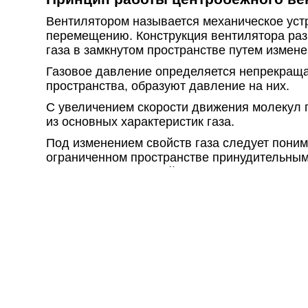
Вентилятором называется механическое уст
перемещению. Конструкция вентилятора разр
газа в замкнутом пространстве путем измене
Газовое давление определяется непрекраща
пространства, образуют давление на них.
С увеличением скорости движения молекул п
из основных характеристик газа.
Под изменением свойств газа следует поним
ограниченном пространстве принудительным
100-105 килопаскалей или 760 мм ртутного с
Вентилятор – это электромеханическое обо
удельной мощности и последующего перем
Конструктивные особенности данного вида о
или уменьшать давление. Центробежные ве
Как устроена радиальная вентиля