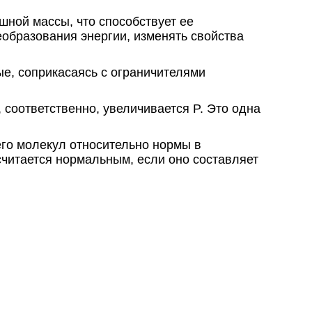
ной массы, что способствует ее
еобразования энергии, изменять свойства
е, соприкасаясь с ограничителями
 соответственно, увеличивается P. Это одна
его молекул относительно нормы в
читается нормальным, если оно составляет
оздушной смеси для увеличения ее
ух рабочими газами, что будет увеличивать
ия энергии.