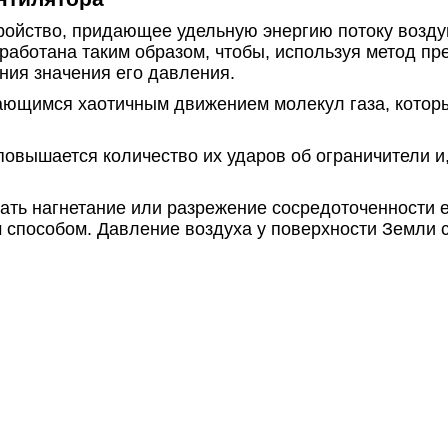
ройство, придающее удельную энергию потоку воздуш
аботана таким образом, чтобы, используя метод пр
ния значения его давления.
ющимся хаотичным движением молекул газа, которы
овышается количество их ударов об ограничители и,
ать нагнетание или разрежение сосредоточенности 
 способом. Давление воздуха у поверхности Земли с
толба.
рудование, обрабатывающее различные потоки газов
ещения.
борудования позволяет нагнетать или разрежать возд
нтиляторы еще называют механизмами преобразован
торная установка?