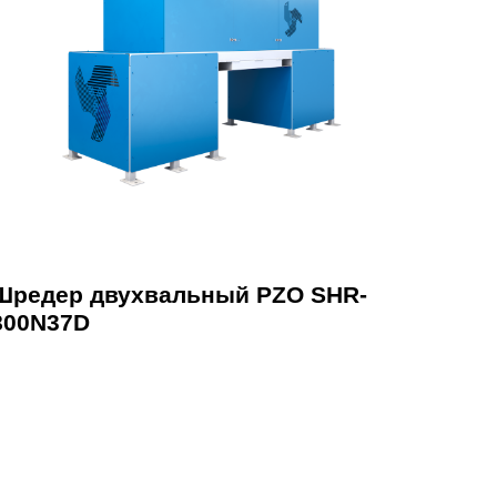
Шредер двухвальный PZO SHR-
800N37D