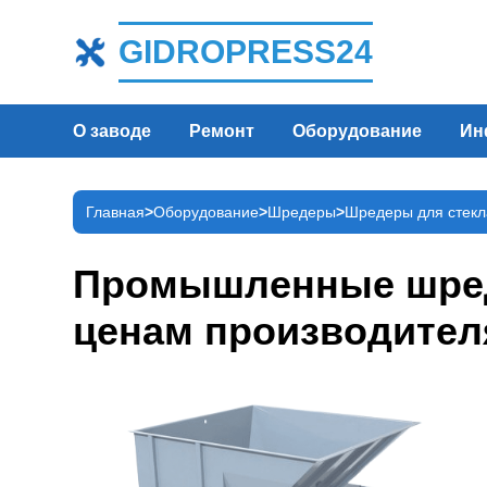
GIDROPRESS24
О заводе
Ремонт
Оборудование
Ин
Главная
Оборудование
Шредеры
Шредеры для стекл
Промышленные шреде
ценам производител