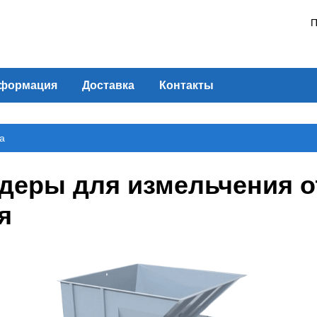
П
формация
Доставка
Контакты
а
ры для измельчения отх
я