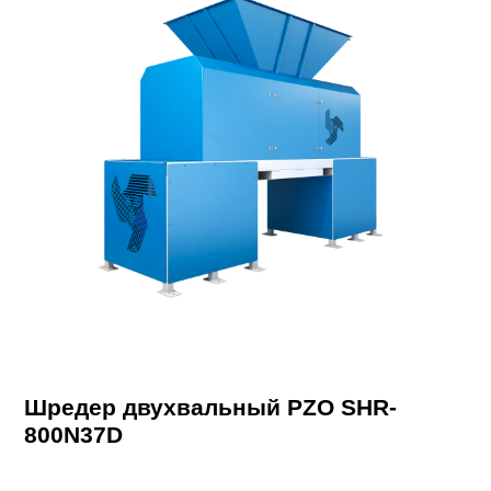
Шредер двухвальный PZO SHR-
800N37D