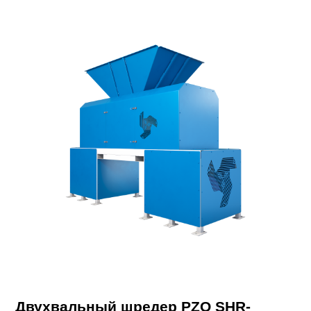
Двухвальный шредер PZO SHR-