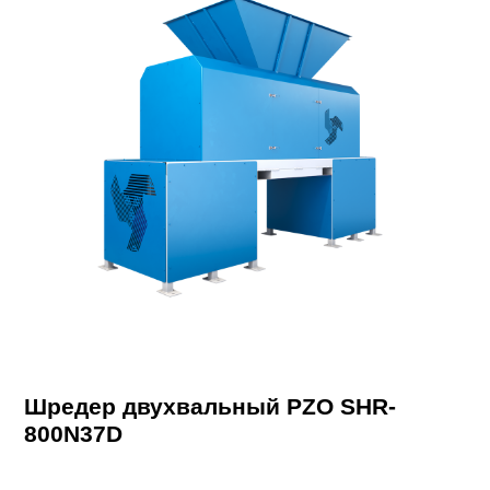
Шредер двухвальный PZO SHR-
800N37D