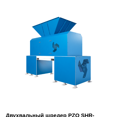
Двухвальный шредер PZO SHR-