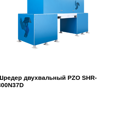
Шредер двухвальный PZO SHR-
800N37D