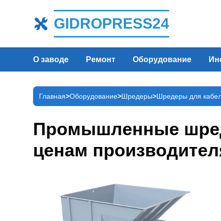
GIDROPRESS24
О заводе
Ремонт
Оборудование
Ин
Главная
Оборудование
Шредеры
Шредеры для кабел
Промышленные шреде
ценам производител