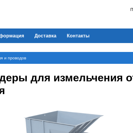
П
формация
Доставка
Контакты
я и проводов
ры для измельчения отх
я