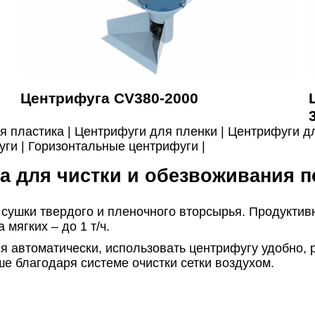
Центрифуга CV380-2000
я пластика |
Центрифуги для пленки |
Центрифуги д
уги |
Горизонтальные центрифуги |
 для чистки и обезвоживания 
сушки твердого и пленочного вторсырья. Продуктивно
 мягких – до 1 т/ч.
я автоматически, использовать центрифугу удобно, 
е благодаря системе очистки сетки воздухом.
лняется для того, чтобы подшипниковые узлы прос
рифуга на инновационной балансировочной установ