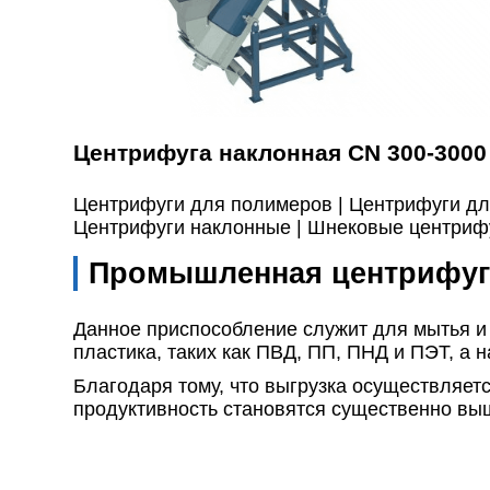
Центрифуга наклонная CN 300-3000
Центрифуги для полимеров |
Центрифуги дл
Центрифуги наклонные |
Шнековые центриф
Промышленная центрифуга
Данное приспособление служит для мытья и 
пластика, таких как ПВД, ПП, ПНД и ПЭТ, а на
Благодаря тому, что выгрузка осуществляетс
продуктивность становятся существенно выш
Динамическое уравновешивание ротора выпо
центрифуги была выше. Поэтому любая цент