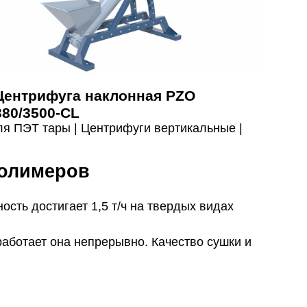
Центрифуга наклонная PZO
380/3500-CL
ля ПЭТ тары |
Центрифуги вертикальные |
полимеров
сть достигает 1,5 т/ч на твердых видах
работает она непрерывно. Качество сушки и
лужили дольше, а эффективность работы
ке проходит уравновешивание ротора.