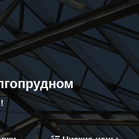
олгопрудном
!