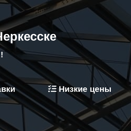
Черкесске
!
авки
Низкие цены