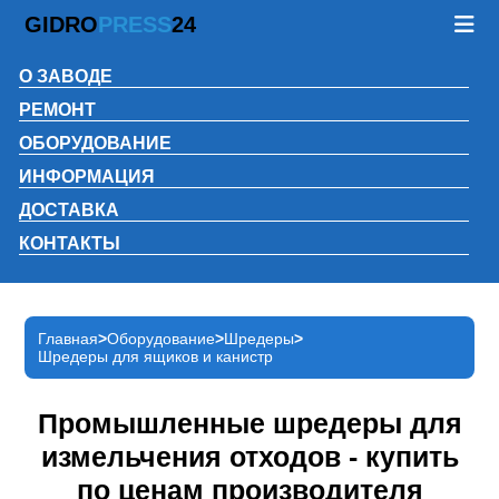
GIDRO
PRESS
24
О ЗАВОДЕ
РЕМОНТ
ОБОРУДОВАНИЕ
ИНФОРМАЦИЯ
ДОСТАВКА
КОНТАКТЫ
Главная
Оборудование
Шредеры
Шредеры для ящиков и канистр
Промышленные шредеры для
измельчения отходов - купить
по ценам производителя