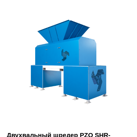
Двухвальный шредер PZO SHR-