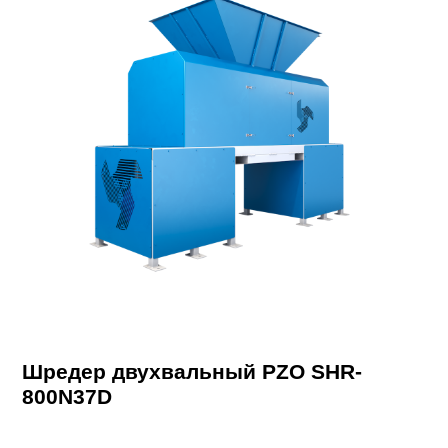
Шредер двухвальный PZO SHR-
800N37D