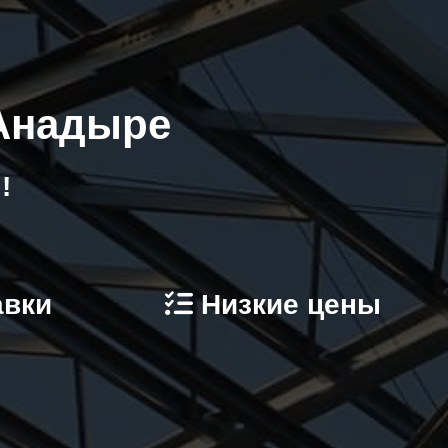
 Анадыре
!
авки
Низкие цены